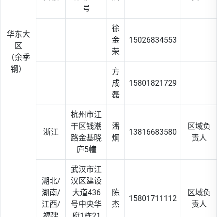
号
徐
华东大
金
15026834553
区
荣
（余季
钢）
方
成
15801821729
磊
杭州市江
干区钱潮
潘
区域负
浙江
13816683580
路金基晓
炯
责人
庐5幢
武汉市江
湖北/
汉区建设
湖南/
大道436
陈
区域负
15801711112
江西/
号中央华
杰
责人
福建
府1栋21