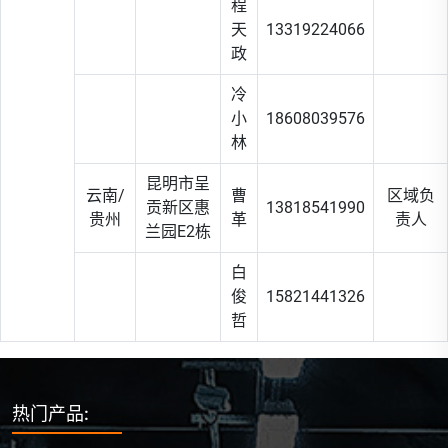
程
天
13319224066
政
冷
小
18608039576
林
昆明市呈
云南/
曹
区域负
贡新区惠
13818541990
贵州
革
责人
兰园E2栋
白
俊
15821441326
哲
热门产品: