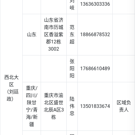
刘
13636303336
岐
山东省济
南市历城
范
山东
区香溢紫
东
18866878532
郡12栋
超
3002
张
阳
17686610489
阳
西北大
区
重庆/
（刘廷
四川/
重庆市渝
政）
陆
陕甘
北区盛世
区域负
伟
13501833674
宁/青
北辰A区3
责人
忠
海/新
栋
疆