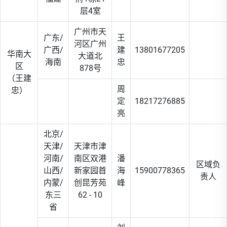
层4室
广州市天
广东/
王
河区广州
广西/
建
13801677205
华南大
大道北
海南
忠
区
878号
（王建
周
忠）
定
18217276885
亮
北京/
天津/
天津市津
河南/
南区双港
潘
区域负
山西/
新家园首
海
15900778365
责人
内蒙/
创昆芳苑
峰
东三
62 - 10
省