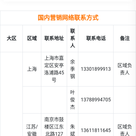
国内营销网络联系方式
联
大区
区域
联系地址
系
联系电话
备注
人
上海市嘉
余
定区安亭
区域负
上海
季
13301899913
洛浦路45
责人
钢
号
叶
俊
13788994705
杰
南京市鼓
江苏/
楼区江东
朱
区域负
13611811645
安徽
北路127
斌
责人