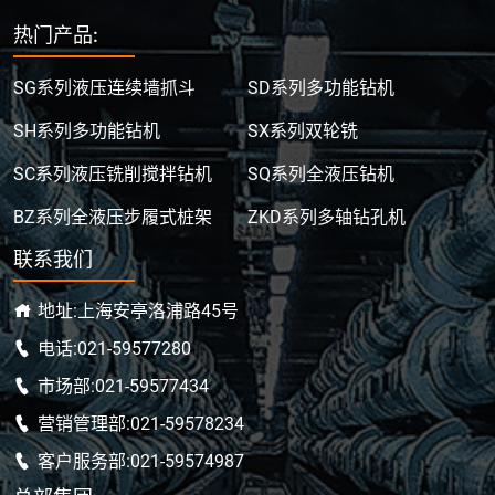
热门产品:
SG系列液压连续墙抓斗
SD系列多功能钻机
SH系列多功能钻机
SX系列双轮铣
SC系列液压铣削搅拌钻机
SQ系列全液压钻机
BZ系列全液压步履式桩架
ZKD系列多轴钻孔机
联系我们
地址:上海安亭洛浦路45号
电话:021-59577280
市场部:021-59577434
营销管理部:021-59578234
客户服务部:021-59574987