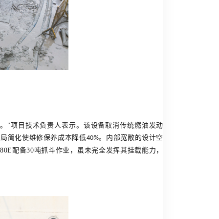
题。
"
项目技术负责人表示。该设备取消传统燃油发动
布局简化使维修保养成本降低
。内部宽敞的设计空
40%
80E
配备
30
吨抓斗作业，虽未完全发挥其挂载能力，