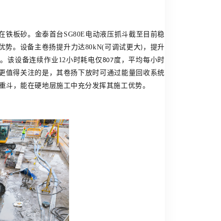
在铁板砂
。
金泰首台
SG80E
电动液压抓斗截至目前稳
著优势。设备主卷扬提升力达
80kN(
可调试更大
，提升
)
。该设备连续作业
12
小时耗电仅
度，平均每小时
807
更值得关注的是，其卷扬下放时可通过能量回收系统
重斗
，能在硬地层施工中充分发挥其施工优势。