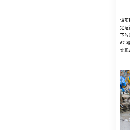
该项
定运
下放
67.3
实现