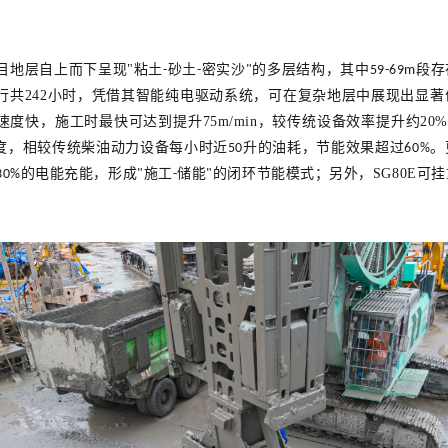
目地层自上而下呈现
"
粘土
砂土
密实沙
的多层结构，其中
段存
-
-
"
59-69m
行共242小时，凭借其智能纯电驱动系统，可在复杂地层中展现出显
速度快，施工时
最快可达到提升75m/min
，
较传统设备效率提升约20%
度，相较传统柴油动力设备每小时近
升的油耗，节能效果超过
。
50
60%
的电能充能，形成
施工
储能
的闭环节能模式
；
另外，
SG80E
可挂
30%
"
-
"