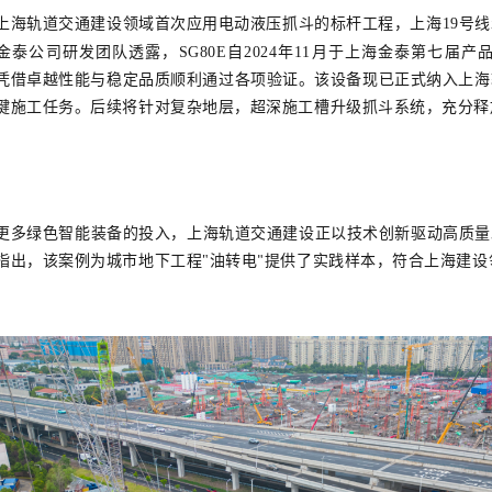
上海
轨道交通建设领域首次应用电动液压抓斗的标杆工程，上海
19
号线
金泰公司研发团队透露
，
SG80
E
自2024年11月于上海金泰第七届
凭借卓越性能与稳定品质顺利通过各项验证。该设备现已正式纳入上海
键施工任务。
后续将针对复杂地层，超深施工槽
升级抓斗系统，充分释
更多绿色智能装备的投入
，上海轨道交通建设正以技术创新驱动高质量
指出，该案例为城市地下工程
"
油转电
提供了实践样本，符合上海
建设
"