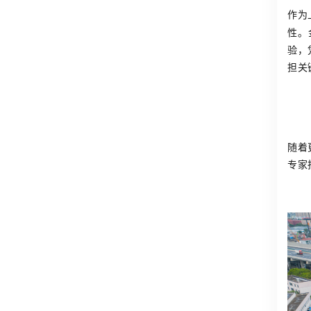
作为
性。
验，
担关
随着
专家