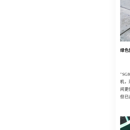
绿色
"SG8
机，
间更
但已