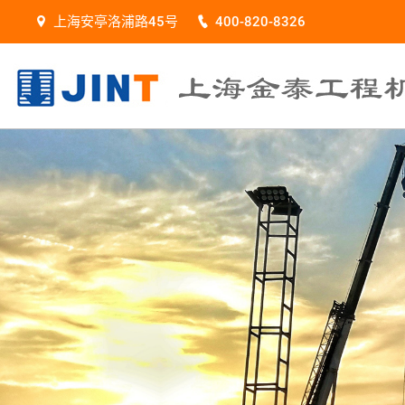
上海安亭洛浦路45号
400-820-8326